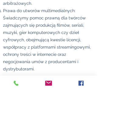
arbitrażowych.
Prawa do utworów multimedialnych:
Świadczymy pomoc prawną dla twórców
zajmujących się produkcją filmów, seriali,
muzyki, gier komputerowych czy dzieł
cyfrowych, obejmującą kwestie licencji,
współpracy z platformami streamingowymi,
ochrony treści w internecie oraz
negocjowania umów z producentami i
dystrybutorami.
Dzięki wieloletniemu doświadczeniu w pracy
z instytucjami kultury oraz artystami i
twórcami, rozumiemy specyficzne potrzeby
branży kreatywnej. Oferujemy pełne wsparcie
prawne, które pozwala naszym klientom
skupić się na ich twórczości, mając pewność,
że ich prawa są odpowiednio chronione, a
sprawy prawne są profesjonalnie