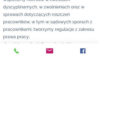
dyscyplinarnych, w zwolnieniach oraz w
sprawach dotyczących roszczeń
pracowników, w tym w sądowych sporach z
pracownikami; tworzymy regulacje z zakresu
prawa pracy;
doradztwo w kształtowaniu struktur
korporacyjnych i bieżąca obsługa prawna
organów spółek, w tym przygotowywanie
uchwał i zarządzeń oraz protokołów
posiedzeń zarządów, rad nadzorczych i
zgromadzeń wspólników;
ochrona danych osobowych (RODO), w tym
tworzenie umów powierzenia przetwarzania
danych osobowych i informacji o
przetwarzaniu danych oraz weryfikacja
działań Klienta z perspektywy ochrony
danych osobowych oraz bieżące doradztwo
dla pracowników;