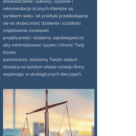
doświadczenie i sukcesy: zaufanie i
rekomendacje licznych Klientów są
wynikiem wielu lat praktyki przekładającej
się na skuteczność działania i szybkość
znajdowania rozwiązań.
proaktywność: działamy zapobiegawczo,
aby minimalizować ryzyko i chronić Twój
biznes.
partnerstwo: Jesteśmy Twoim stałym
doradcą na każdym etapie rozwoju firmy,
wspierając w strategicznych decyzjach.