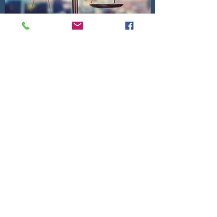
HMLEX Hipsz Magdziak i Partnerzy
Radcowie Prawni Sp.p.
kancelaria@hmlex.pl
tel. +
48 889 824 151
weryfikacja