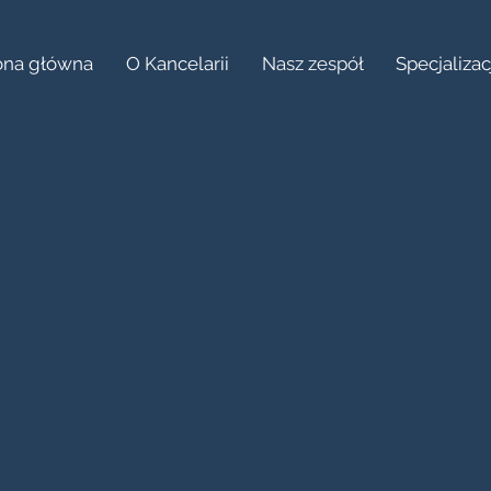
ona główna
O Kancelarii
Nasz zespół
Specjalizac
ura